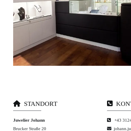
STANDORT
KON


Juwelier Johann

+43 312
Brucker Straße 20

johann.j