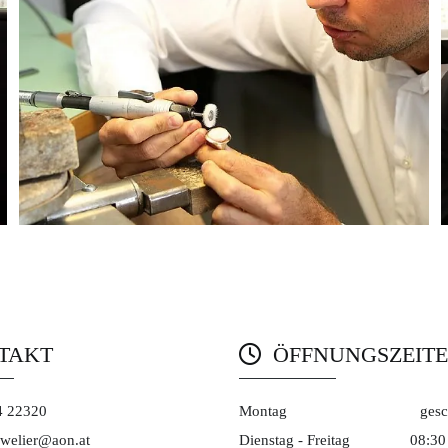
TAKT
ÖFFNUNGSZEIT

4 22320
Montag
gesc
uwelier@aon.at
Dienstag - Freitag
08:30