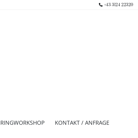
+43 3124 22320

URINGWORKSHOP
KONTAKT / ANFRAGE