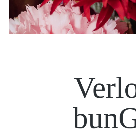
Verl
bun